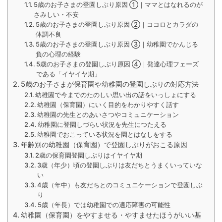
5歳のお子さまの登園しぶり原因 ①｜ママとはなれるのが
さみしい・不安
5歳のお子さまの登園しぶり原因 ②｜ココロとカラダの
体調不良
5歳のお子さまの登園しぶり原因 ③｜幼稚園でかんじる
負の心理の経験
5歳のお子さまの登園しぶり原因 ④｜発達心理フェーズ
である「イヤイヤ期」
5歳のお子さまが保育園や幼稚園の登園しぶりの対応方法
幼稚園で今までのたのしい思い出の話をいっしょにする
幼稚園（保育園）にいく目的をわかりやすく話す
幼稚園の先生とのあいさつやコミュニケーション
幼稚園に登園しづらい状況を先生につたえる
幼稚園でおこっている状況を園とはなしをする
年齢別の幼稚園（保育園）で登園しぶりがおこる原因
2歳の保育園登園しぶりはイヤイヤ期
3歳（年少）頃の登園しぶりは友だちとうまくいっていな
い
4歳（年中）も友だちとのコミュニケーションで登園しぶ
り
5歳（年長）では幼稚園での適応障害の可能性
幼稚園（保育園）をやすませる・やすませたほうがいい基