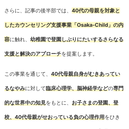
さらに、記事の後半部では、
40代の母親を対象と
したカウンセリング支援事業「Osaka-Child」の内
容
に触れ、
幼稚園で登園しぶりにたいするさらなる
支援と解決のアプローチ
を提案します。
この事業を通じて、
40代母親自身がむきあってい
るなやみ
に対して
臨床心理学、脳神経学など
の
専門
的な世界中の知見
をもとに、
お子さまの登園、登
校、40代母親がせおっている負の心理作用
をひき