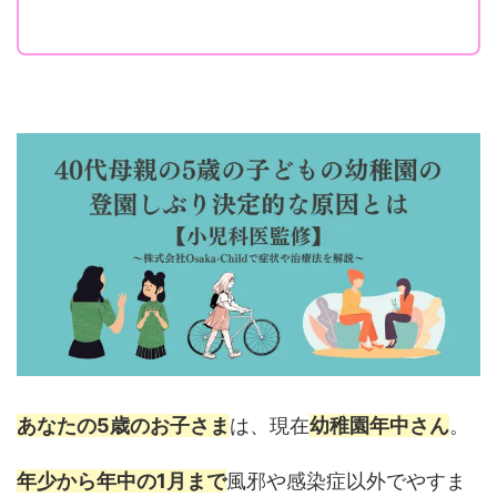
あなたの5歳のお子さま
は、現在
幼稚園年中さん
。
年少から年中の1月まで
風邪や感染症以外でやすま