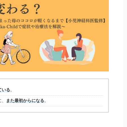
ている
。
に、
また最初からになる
。