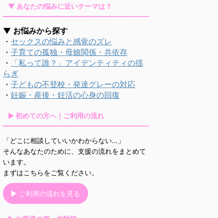
▼ あなたの悩みに近いテーマは？
▼ お悩みから探す
・
セックスの悩みと感覚のズレ
・
子育ての孤独・母娘関係・共依存
・
「私って誰？」アイデンティティの揺
らぎ
・
子どもの不登校・発達グレーの対応
・
妊娠・産後・妊活の心身の回復
▶ 初めての方へ｜ご利用の流れ
「どこに相談していいかわからない…」
そんなあなたのために、支援の流れをまとめて
います。
まずはこちらをご覧ください。
▶ ご利用の流れを見る