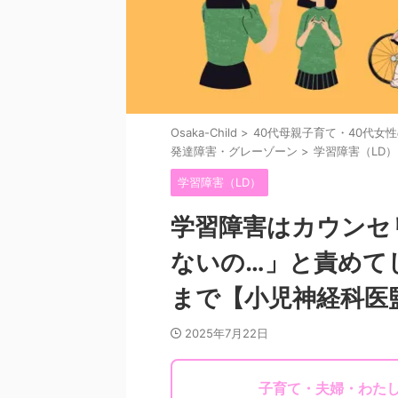
Osaka-Child
>
40代母親子育て・40代女
発達障害・グレーゾーン
>
学習障害（LD）
学習障害（LD）
学習障害はカウンセ
ないの…」と責めて
まで【小児神経科医
2025年7月22日
子育て・夫婦・わた