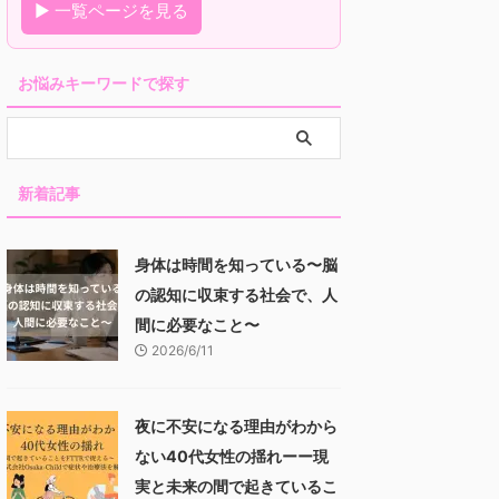
▶ 一覧ページを見る
お悩みキーワードで探す
新着記事
身体は時間を知っている〜脳
の認知に収束する社会で、人
間に必要なこと〜
2026/6/11
夜に不安になる理由がわから
ない40代女性の揺れーー現
実と未来の間で起きているこ