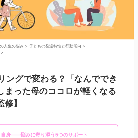
性の人生の悩み
>
子どもの発達特性と行動傾向
>
>
リングで変わる？「なんででき
しまった母のココロが軽くなる
監修】
し自身——悩みに寄り添う5つのサポート