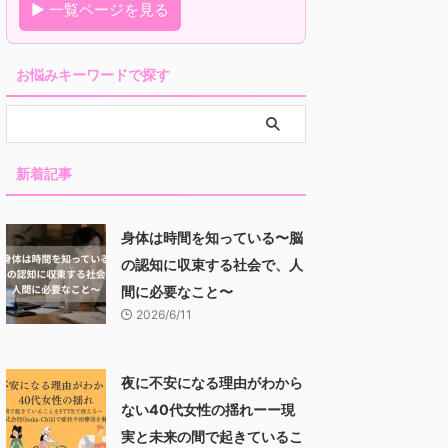
▶ 一覧ページを見る
お悩みキーワードで探す
新着記事
身体は時間を知っている〜脳
の認知に収束する社会で、人
間に必要なこと〜
2026/6/11
夜に不安になる理由がわから
ない40代女性の揺れーー現
実と未来の間で起きているこ