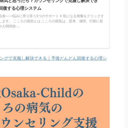
病気と思ったら？カウンセリングで克服し解決でき
回復する心理システム
自身——悩みに寄り添う5つのサポート ※ 気になる画像をクリックす
します。 こころの病気とは こころの病気は、思考、感情、行動に影
間関係 ...
ングで克服し解決できる｜予後どんどん回復する心理シ