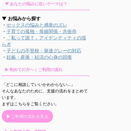
▼ あなたの悩みに近いテーマは？
▼ お悩みから探す
・
セックスの悩みと感覚のズレ
・
子育ての孤独・母娘関係・共依存
・
「私って誰？」アイデンティティの揺
らぎ
・
子どもの不登校・発達グレーの対応
・
妊娠・産後・妊活の心身の回復
▶ 初めての方へ｜ご利用の流れ
「どこに相談していいかわからない…」
そんなあなたのために、支援の流れをまとめて
います。
まずはこちらをご覧ください。
▶ ご利用の流れを見る