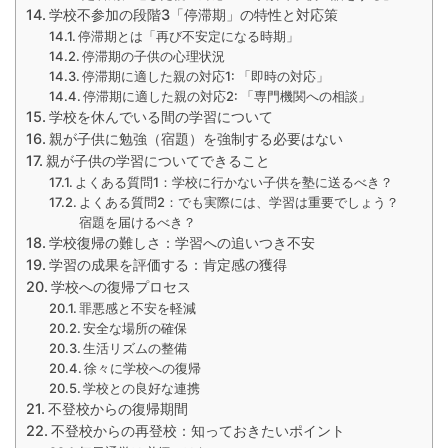
学校不参加の段階3「停滞期」の特性と対応策
停滞期とは「再び不安定になる時期」
停滞期の子供の心理状況
停滞期に適した親の対応1: 「即時の対応」
停滞期に適した親の対応2: 「専門機関への相談」
学校を休んでいる間の学習について
親が子供に勉強（宿題）を強制する必要はない
親が子供の学習についてできること
よくある質問1：学校に行かない子供を塾に送るべき？
よくある質問2：でも実際には、学習は重要でしょう？
宿題を届けるべき？
学校復帰の難しさ：学習への追いつき不安
学習の成果を評価する：肯定感の獲得
学校への復帰プロセス
罪悪感と不安を軽減
安全な場所の確保
生活リズムの整備
徐々に学校への復帰
学校との良好な連携
不登校からの復帰期間
不登校からの再登校：知っておきたいポイント