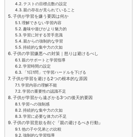
テストの目標点数の設定
親の存在が見られていること
子供が学習を嫌う要因は何か
理解できない学習内容
趣味や遊びがより魅力的
学習に対する苦手意識
親からの強制的な学習
持続的な集中力の欠如
子供の学習嫌悪への対策｜怒りは避けるべし
親のサポートと学習指導
学習時間の設定
「1日1問」で学習ハードルを下げる
子供が学習を避ける2つの根本的な原因
学習内容の理解不能
学習の重要性の認識不足
子供が学習から遠ざかる3つの後天的要因
学習への強制感
持続的な集中力の欠如
学習に必要な体力の不足
子供の学習意欲を削ぐ『親の避けるべき行動』
他の子や兄弟との比較
強制的な学習指導