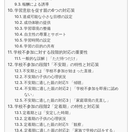
報酬による誘導
学習意欲を促す親の6つの対応策
達成可能な小さな目標の設定
成功体験の提供
学習環境の整備
自主性の尊重とサポート
学習時間の設定
学習の目的の共有
学校不参加に対する段階的対応の重要性
一般的な誤解｜「ただ待つだけ」
学校不参加の段階1「不安期」の特性と対応策
不安期とは「学校不参加が始まった直後」
不安期の子供の心理状況
不安期に適した親の対応1: 「傾聴」
不安期に適した親の対応2｜「学校不参加を即座に認め
ない」
不安期に適した親の対応3｜「家庭環境の見直し」
学校不参加の段階2「定着期」の特性と対応策
定着期とは「安定した時期」
定着期の子供の心理状況
定着期に適した親の対応1: 「観察」
定着期に適した親の対応2: 「家族で学校の話をする」