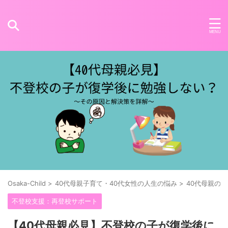
Osaka-Child
>
40代母親子育て・40代女性の人生の悩み
>
40代母親の
不登校支援：再登校サポート
【40代母親必見】不登校の子が復学後に