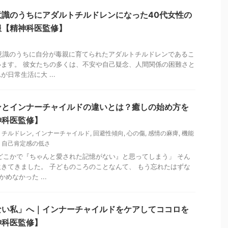
意識のうちにアダルトチルドレンになった40代女性の
服【精神科医監修】
意識のうちに自分が毒親に育てられたアダルトチルドレンであるこ
ます。 彼女たちの多くは、不安や自己疑念、人間関係の困難さと
日常生活に大 ...
ンとインナーチャイルドの違いとは？癒しの始め方を
神科医監修】
トチルドレン
,
インナーチャイルド
,
回避性傾向
,
心の傷
,
感情の麻痺
,
機能
,
自己肯定感の低さ
どこかで『ちゃんと愛された記憶がない』と思ってしまう」 そん
きてきました。 子どものころのことなんて、 もう忘れたはずな
めなかった ...
ない私」へ｜インナーチャイルドをケアしてココロを
神科医監修】