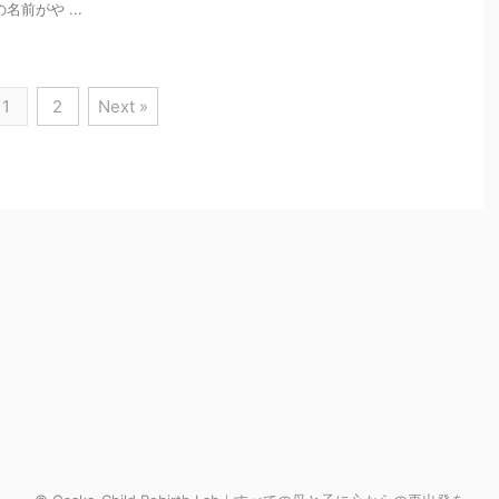
前がや ...
1
2
Next »