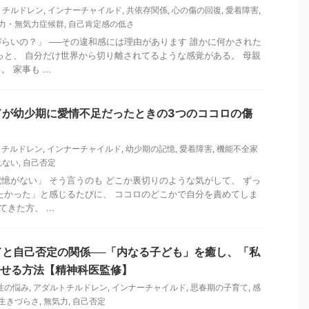
トチルドレン
,
インナーチャイルド
,
共依存関係
,
心の傷の回復
,
愛着障害
,
力・無気力症候群
,
自己肯定感の低さ
らいの？」 ──その違和感には理由があります 誰かに何かされた
っと、 自分だけ世界から切り離されてるような感覚がある。 母親
家事も ...
ドが幼少期に愛情不足だったときの3つのココロの傷
トチルドレン
,
インナーチャイルド
,
幼少期の記憶
,
愛着障害
,
機能不全家
れない
,
自己否定
憶がない」 そう言うのも どこか裏切りのような気がして、 ずっ
たかった」と感じるたびに、 ココロのどこかで自分を責めてしま
きた方、 ...
ドと自己否定の関係──「内なる子ども」を癒し、「私
らせる方法【精神科医監修】
性の悩み
,
アダルトチルドレン
,
インナーチャイルド
,
思春期の子育て
,
感
生きづらさ
,
無気力
,
自己否定