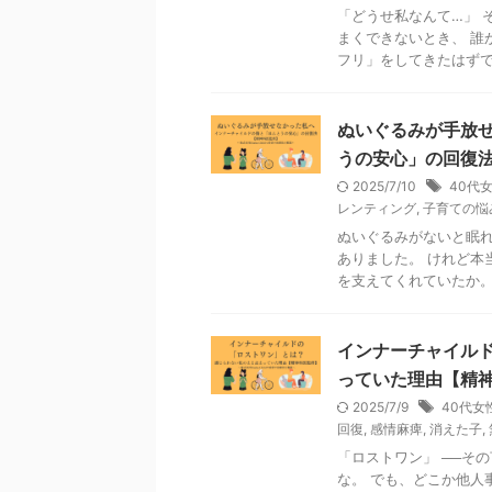
「どうせ私なんて…」 
まくできないとき、 誰
フリ」をしてきたはずです
ぬいぐるみが手放
うの安心」の回復
2025/7/10
40代
レンティング
,
子育ての悩
ぬいぐるみがないと眠れ
ありました。 けれど本
を支えてくれていたか。 
インナーチャイル
っていた理由【精
2025/7/9
40代女
回復
,
感情麻痺
,
消えた子
,
「ロストワン」 ──そ
な。 でも、どこか他人