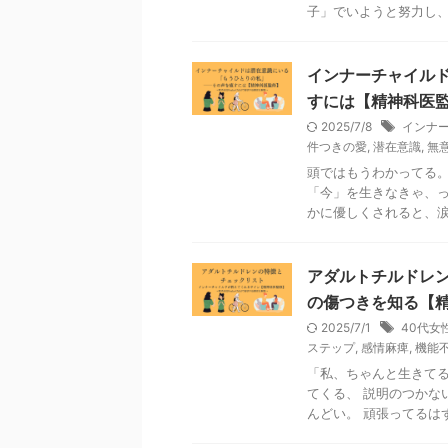
子」でいようと努力し、 
インナーチャイル
すには【精神科医
2025/7/8
インナ
件つきの愛
,
潜在意識
,
無
頭ではもうわかってる。
「今」を生きなきゃ、っ
かに優しくされると、涙が
アダルトチルドレ
の傷つきを知る【
2025/7/1
40代女
ステップ
,
感情麻痺
,
機能
「私、ちゃんと生きてる
てくる、 説明のつかな
んどい。 頑張ってるはずな