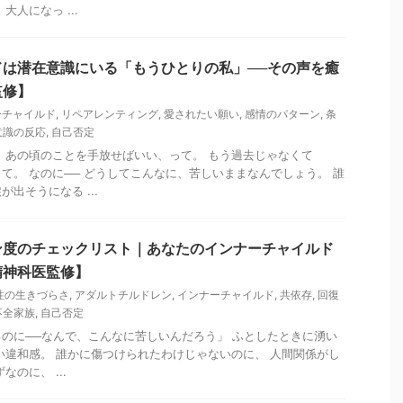
大人になっ ...
ドは潜在意識にいる「もうひとりの私」──その声を癒
監修】
ーチャイルド
,
リペアレンティング
,
愛されたい願い
,
感情のパターン
,
条
意識の反応
,
自己否定
 あの頃のことを手放せばいい、って。 もう過去じゃなくて
て。 なのに── どうしてこんなに、苦しいままなんでしょう。 誰
出そうになる ...
ン度のチェックリスト｜あなたのインナーチャイルド
精神科医監修】
性の生きづらさ
,
アダルトチルドレン
,
インナーチャイルド
,
共依存
,
回復
不全家族
,
自己否定
のに──なんで、こんなに苦しいんだろう」 ふとしたときに湧い
い違和感。 誰かに傷つけられたわけじゃないのに、 人間関係がし
のに、 ...