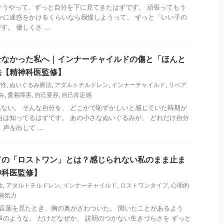
そうやって、ずっと自分を下に見てきたはずです。 頑張ってもう
かに迷惑をかけるくらいなら我慢しようって、 ずっと「いい子の
。 優しくさ ...
せなかった私へ｜インナーチャイルドの傷と「ほんと
法【精神科医監修】
女性
,
ぬいぐるみ療法
,
アダルトチルドレン
,
インナーチャイルド
,
リペア
み
,
愛着障害
,
自己受容
,
自己肯定感
ない。 そんな自分を、 どこかで恥ずかしいと感じていた時期が
当は知ってるはずです。 あの小さなぬいぐるみが、 どれだけ自分
声を出して ...
ドの「ロストワン」とは？感じられない私のまま止ま
神科医監修】
性
,
アダルトチルドレン
,
インナーチャイルド
,
ロストワンタイプ
,
心理的
無気力
の言葉を見たとき、胸の奥がざわついた。 聞いたことがあるよう
事のような。 だけどなぜか、 説明のつかない生きづらさを ずっと