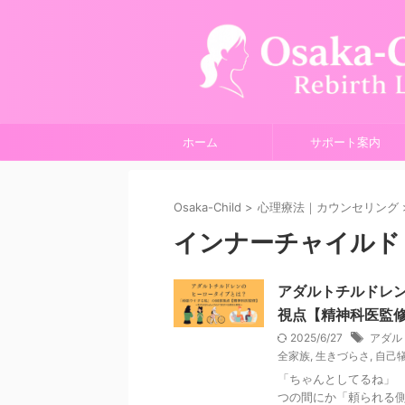
ホーム
サポート案内
Osaka-Child
>
心理療法｜カウンセリング
インナーチャイルド
アダルトチルドレ
視点【精神科医監
2025/6/27
アダル
全家族
,
生きづらさ
,
自己
「ちゃんとしてるね」 
つの間にか「頼られる側