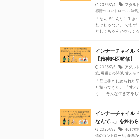
2025/7/4
アダル
感情のコントロール
,
無気
「なんでこんなに生きづ
わけじゃない。 でもず
としてちゃんとやってる。 
インナーチャイル
【精神科医監修】
2025/7/6
アダル
族
,
母親との関係
,
甘えら
「母に抱きしめられた記
と黙ってきた。 「甘え
う ──そんな生き方をして
インナーチャイル
なんて…」を終わ
2025/7/8
40代女
情のコントロール
,
母親の