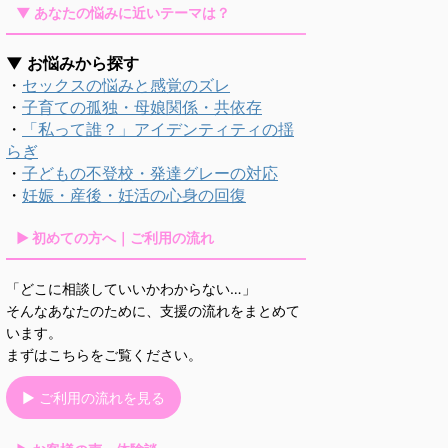
▼ あなたの悩みに近いテーマは？
▼ お悩みから探す
・
セックスの悩みと感覚のズレ
・
子育ての孤独・母娘関係・共依存
・
「私って誰？」アイデンティティの揺
らぎ
・
子どもの不登校・発達グレーの対応
・
妊娠・産後・妊活の心身の回復
▶ 初めての方へ｜ご利用の流れ
「どこに相談していいかわからない…」
そんなあなたのために、支援の流れをまとめて
います。
まずはこちらをご覧ください。
▶ ご利用の流れを見る