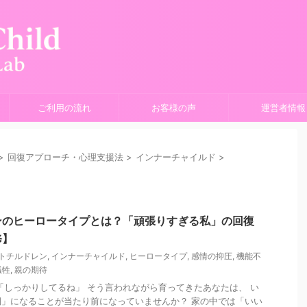
ご利用の流れ
お客様の声
運営者情報
>
回復アプローチ・心理支援法
>
インナーチャイルド
>
ンのヒーロータイプとは？「頑張りすぎる私」の回復
修】
トチルドレン
,
インナーチャイルド
,
ヒーロータイプ
,
感情の抑圧
,
機能不
犠牲
,
親の期待
「しっかりしてるね」 そう言われながら育ってきたあなたは、 い
」になることが当たり前になっていませんか？ 家の中では「いい