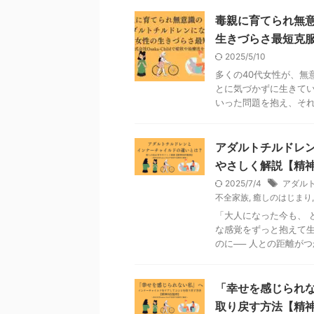
毒親に育てられ無
生きづらさ最短克
2025/5/10
多くの40代女性が、無
とに気づかずに生きてい
いった問題を抱え、それが
アダルトチルドレ
やさしく解説【精
2025/7/4
アダル
不全家族
,
癒しのはじまり
「大人になった今も、 
な感覚をずっと抱えて生
のに── 人との距離がつか
「幸せを感じられ
取り戻す方法【精