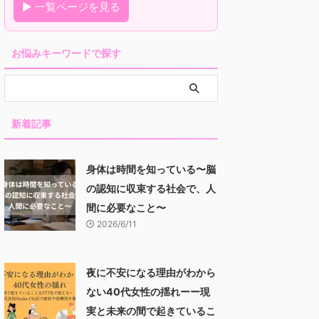
▶ 一覧ページを見る
お悩みキーワードで探す
新着記事
身体は時間を知っている〜脳
の認知に収束する社会で、人
間に必要なこと〜
2026/6/11
夜に不安になる理由がわから
ない40代女性の揺れーー現
実と未来の間で起きているこ