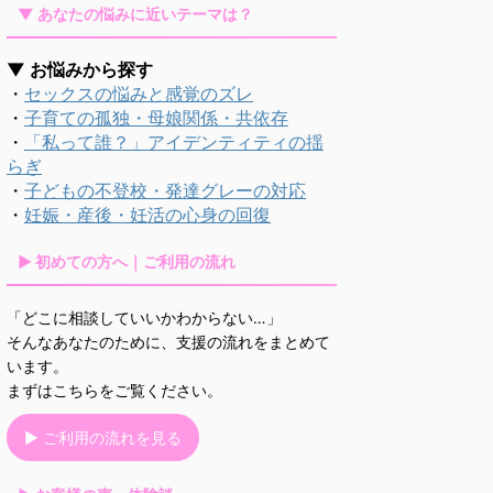
▼ あなたの悩みに近いテーマは？
▼ お悩みから探す
・
セックスの悩みと感覚のズレ
・
子育ての孤独・母娘関係・共依存
・
「私って誰？」アイデンティティの揺
らぎ
・
子どもの不登校・発達グレーの対応
・
妊娠・産後・妊活の心身の回復
▶ 初めての方へ｜ご利用の流れ
「どこに相談していいかわからない…」
そんなあなたのために、支援の流れをまとめて
います。
まずはこちらをご覧ください。
▶ ご利用の流れを見る