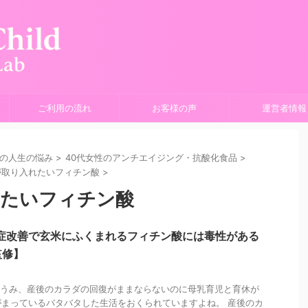
ご利用の流れ
お客様の声
運営者情報
性の人生の悩み
>
40代女性のアンチエイジング・抗酸化食品
>
が取り入れたいフィチン酸
>
れたいフィチン酸
炎症改善で玄米にふくまれるフィチン酸には毒性がある
監修】
をうみ、産後のカラダの回復がままならないのに母乳育児と育休が
まっているバタバタした生活をおくられていますよね。 産後のカ