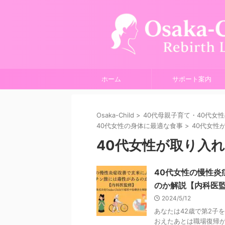
ホーム
サポート案内
Osaka-Child
>
40代母親子育て・40代女
40代女性の身体に最適な食事
>
40代女性
40代女性が取り入
40代女性の慢性
のか解説【内科医
2024/5/12
あなたは42歳で第2子
おえたあとは職場復帰が