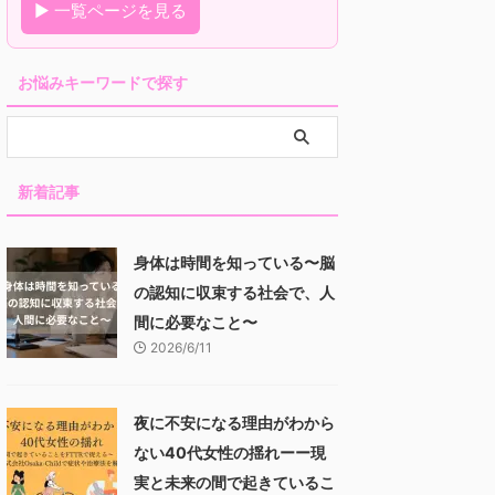
▶ 一覧ページを見る
お悩みキーワードで探す
新着記事
身体は時間を知っている〜脳
の認知に収束する社会で、人
間に必要なこと〜
2026/6/11
夜に不安になる理由がわから
ない40代女性の揺れーー現
実と未来の間で起きているこ