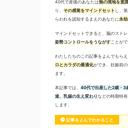
40代で産後のあなたは
無の境地を意
り、
その感覚をマインドセット
し、第
らわれを認知するまえのあなたに
永劫
マインドセットできると、脳のストレ
姿勢コントロールをうながす
ことがで
わたしたちのこの記事をよんでもらえ
ロとカラダの最適化
ができ、妊娠前の
ます。
本記事では、
40代で出産した2歳・
達、乳歯の生え変わり
などの時期特有
します。
記事をよんでわかること