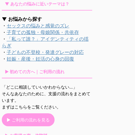
▼ あなたの悩みに近いテーマは？
▼ お悩みから探す
・
セックスの悩みと感覚のズレ
・
子育ての孤独・母娘関係・共依存
・
「私って誰？」アイデンティティの揺
らぎ
・
子どもの不登校・発達グレーの対応
・
妊娠・産後・妊活の心身の回復
▶ 初めての方へ｜ご利用の流れ
「どこに相談していいかわからない…」
そんなあなたのために、支援の流れをまとめて
います。
まずはこちらをご覧ください。
▶ ご利用の流れを見る