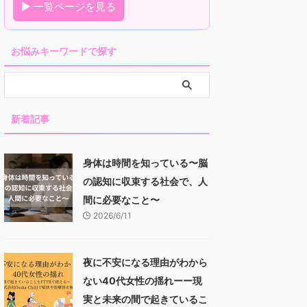
▶ 一覧ページを見る
お悩みキーワードで探す
新着記事
身体は時間を知っている〜脳
の認知に収束する社会で、人
間に必要なこと〜
2026/6/11
夜に不安になる理由がわから
ない40代女性の揺れーー現
実と未来の間で起きているこ