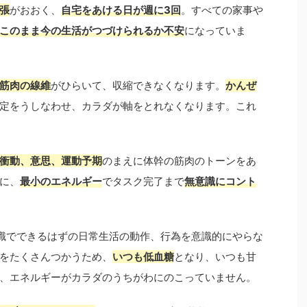
張
がおおく、
自宅をあける日が週に3回
。すべての家事や
このまま今の生活がつづけられるか不安
になっていま
筋肉の線維
がひらいて、収縮できなくなります。
かんぜ
定をうしなわせ、カラダが軸をとれなくなります。これ
衝動、意思、運動予期
のまえに体幹の筋肉のトーンをあ
に、
最小のエネルギー
でタスク完了まで
無意識にコント
識でできるはずの日常生活の動作、行為を意識的にやらな
をたくさんつかうため、
いつも低血糖
となり、いつも甘
、エネルギーがカラダのうちがわにのこっていません。