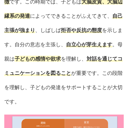
徴
です。この時期では、子どもは
大脳皮質、大脳辺
縁系の発達
によってできることがふえてきて、
自己
主張が強まり
、しばしば
拒否や反抗の態度
を示しま
す。自分の意志を主張し、
自立心が芽生えます
。母
親は
子どもの感情や欲求
を理解し、
対話を通じてコ
ミュニケーションを図ること
が重要です。この段階
を理解し、子どもの発達をサポートすることが大切
です。