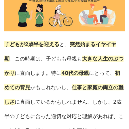
子どもが2歳半を迎える
と、
突然始まるイヤイヤ
期
。この時期は、子どもも母親も
大きな人生のぶつ
かり
に直面します。特に
40代の母親
にとって、
初
めての育児
かもしれないし、
仕事と家庭の両立の難
しさ
に直面しているかもしれません。しかし、2歳
半の子どもに合った適切な対応と理解があれば、こ