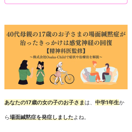
あなたの17歳の女の子のお子さま
は、
中学1年生
か
ら
場面緘黙症を発症しました
よね。