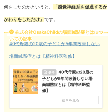
何をしたのかというと、
「感覚神経系を促通するか
かわりをしただけ」
です。
株式会社OsakaChildの場面緘黙症とはにつ
いての記事
40代母親の20歳の子どもが5年間改善しない
場面緘黙症とは【精神科医監修】
40代母親の20歳の
参考
子どもが5年間改善しない場
面緘黙症とは【精神科医監
修】
続きを見る