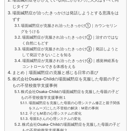
じタイプ
場面緘黙症が治ったきっかけは発話しようとする意識をは
ずす
場面緘黙症が克服され治ったきっかけ①｜カウンセリン
グをうける
場面緘黙症が克服され治ったきっかけ②｜治すのではな
く自然にもどす
場面緘黙症が克服され治ったきっかけ③｜発話しようと
して発話できないことを知る
場面緘黙症が克服され治ったきっかけ④｜感覚神経系を
コントロールできる体感をえる
まとめ｜場面緘黙症の克服と感じる日常の喜び
株式会社Osaka-Childの場面緘黙症を克服した母親の子ど
もの不登校復学支援事例
株式会社Osaka-Childの場面緘黙症を克服した母親の子ど
もの不登校復学支援事例１
場面緘黙症を克服した母親の心理システム修正と親子関係
をスムーズにした不登校の解決：M君の事例
子どもM君の心理システムの変化
母親Sさんの心理システムの変化
株式会社Osaka-Childの場面緘黙症を克服した母親の子ど
もの不登校復学支援事例２