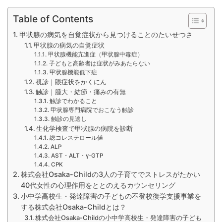
Table of Contents
甲状腺の病気を自覚症状から見つけることのたいせつさ
甲状腺の病気の自覚症状
甲状腺機能亢進症（甲状腺中毒症）
子どもと高齢者は症状がみあたらない
甲状腺機能低下症
視診｜眼症状をかくにん
触診｜腫大・結節・痛みの有無
触診でわかること
甲状腺専門病院でおこなう触診
触診の見逃し
生化学検査で甲状腺の病院を診断
総コレステロール値
ALP
AST・ALT・γ-GTP
CPK
株式会社Osaka-Childの3人の子育てでストレスがたかい
40代女性の心理作用をととのえるカウンセリング
小中学高校生・発達障害の子どもの不登校復学支援事業を
する株式会社Osaka-Childとは？
株式会社Osaka-Childの小中学高校生・発達障害の子ども