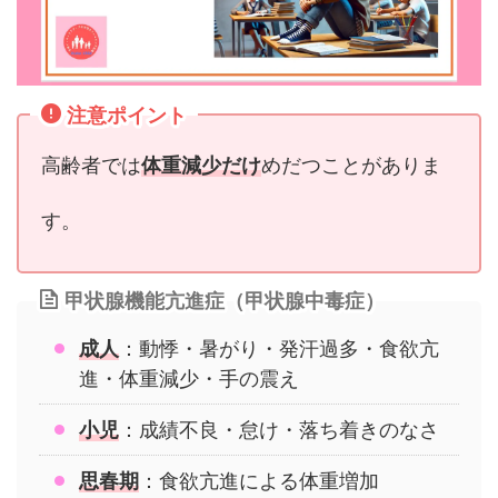
注意ポイント
高齢者では
体重減少だけ
めだつことがありま
す。
甲状腺機能亢進症（甲状腺中毒症）
成人
：動悸・暑がり・発汗過多・食欲亢
進・体重減少・手の震え
小児
：成績不良・怠け・落ち着きのなさ
思春期
：食欲亢進による体重増加