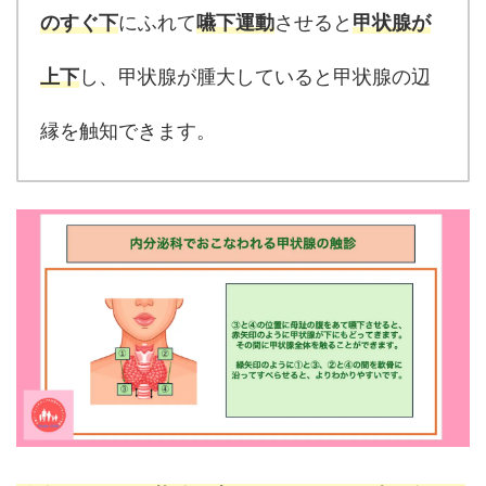
のすぐ下
にふれて
嚥下運動
させると
甲状腺が
上下
し、甲状腺が腫大していると甲状腺の辺
縁を触知できます。