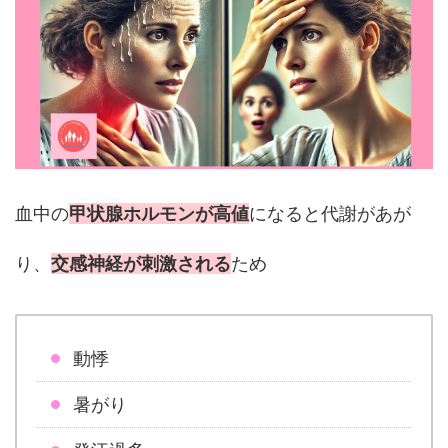
血中の
甲状腺ホルモンが高値
になると代謝があが
り、
交感神経が刺激される
ため
動悸
暑がり