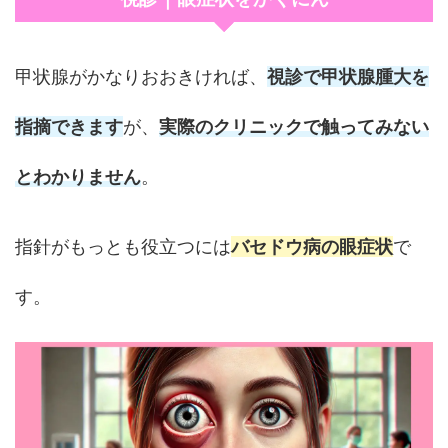
甲状腺がかなりおおきければ、
視診で甲状腺腫大を
指摘できます
が、
実際のクリニックで触ってみない
とわかりません
。
指針がもっとも役立つには
バセドウ病の眼症状
で
す。