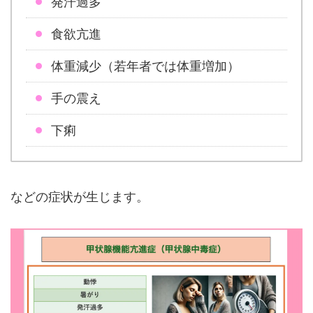
発汗過多
食欲亢進
体重減少（若年者では体重増加）
手の震え
下痢
などの症状が生じます。