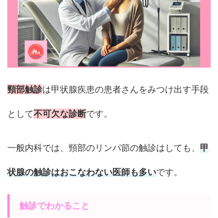
頸部触診
は甲状腺疾患の患者さんをみつけ出す手段
として
不可欠な診断
です。
一般内科では、頸部のリンパ節の触診はしても、
甲
状腺の触診はおこなわない医師も多い
です。
触診でわかること