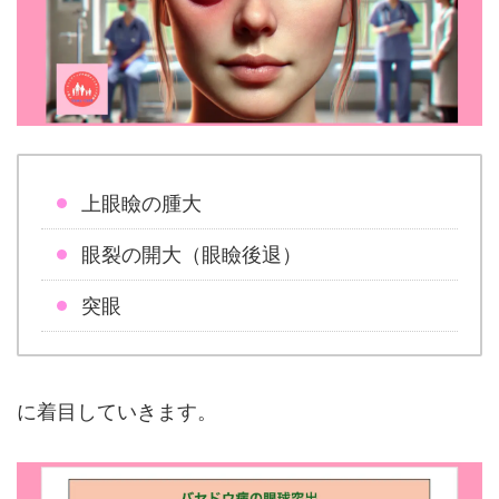
上眼瞼の腫大
眼裂の開大（眼瞼後退）
突眼
に着目していきます。