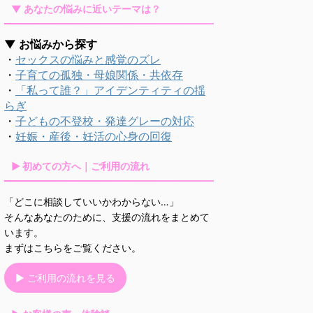
▼ あなたの悩みに近いテーマは？
▼ お悩みから探す
・
セックスの悩みと感覚のズレ
・
子育ての孤独・母娘関係・共依存
・
「私って誰？」アイデンティティの揺
らぎ
・
子どもの不登校・発達グレーの対応
・
妊娠・産後・妊活の心身の回復
▶ 初めての方へ｜ご利用の流れ
「どこに相談していいかわからない…」
そんなあなたのために、支援の流れをまとめて
います。
まずはこちらをご覧ください。
▶ ご利用の流れを見る