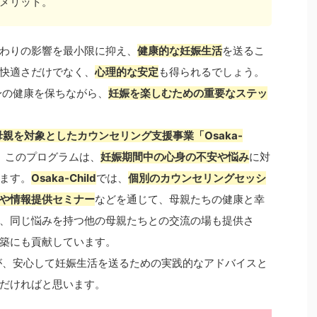
メリット。
わりの影響を最小限に抑え、
健康的な妊娠生活
を送るこ
快適さだけでなく、
心理的な安定
も得られるでしょう。
身の健康を保ちながら、
妊娠を楽しむための重要なステッ
母親を対象としたカウンセリング支援事業「Osaka-
。このプログラムは、
妊娠期間中の心身の不安や悩み
に対
ます。
Osaka-Child
では、
個別のカウンセリングセッシ
や情報提供セミナー
などを通じて、母親たちの健康と幸
、同じ悩みを持つ他の母親たちとの交流の場も提供さ
築にも貢献しています。
が、安心して妊娠生活を送るための実践的なアドバイスと
だければと思います。