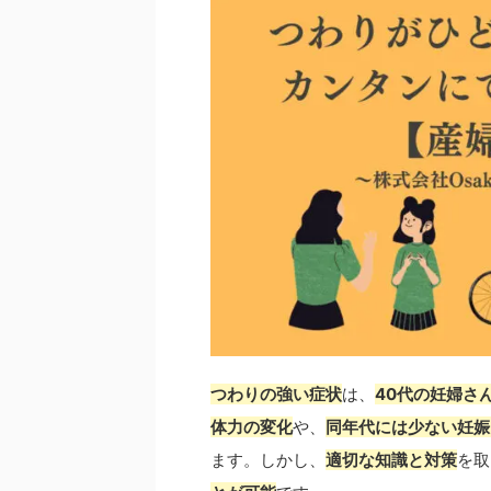
つわりの強い症状
は、
40代の妊婦さ
体力の変化
や、
同年代には少ない妊娠
ます。しかし、
適切な知識と対策
を取