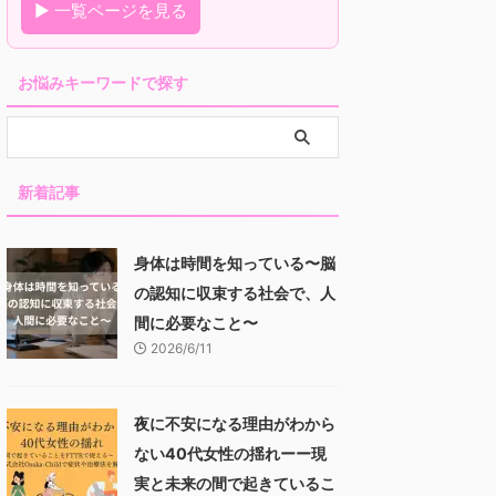
▶ 一覧ページを見る
お悩みキーワードで探す
新着記事
身体は時間を知っている〜脳
の認知に収束する社会で、人
間に必要なこと〜
2026/6/11
夜に不安になる理由がわから
ない40代女性の揺れーー現
実と未来の間で起きているこ