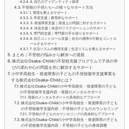
4. 自己のアイデンティティ探求
不登校の子供たちへの様々なサポート方法
1. 環境を整えるサポート
2. 学習支援｜教育的なサポート
3. 発達障害支援｜発達上の問題に対するサポート
4. 休息支援｜休息やリラクゼーションのサポート
5. 専門的支援｜専門家の手を借りるサポート
6. 自己コントロール支援｜自分の感情や行動をコントロ
ールするサポート
7. 生活リズムの獲得支援｜生活リズムを整えるサポート
まとめ｜不登校の悩みから解決への道筋
株式会社Osaka-Childの不登校克服プログラムで子供の学
びの遅れや心の問題を共に解決するサポート
小中学高校生・発達障害の子どもの不登校復学支援事業を
する株式会社Osaka-Childとは？
株式会社Osaka-Childの小中学高校生・発達障害の子ども
の不登校復学支援内容：母親のメンタルサポート
母親のメンタルサポートの具体的なアプローチ
株式会社Osaka-Childの小中学高校生・発達障害の子ども
の不登校復学支援内容：不登校の子どものカウンセリング
不登校の子どものカウンセリングの具体的なアプローチ
株式会社Osaka-Childの小中学高校生・発達障害の子ども
の不登校復学支援内容：不登校の子どもの身体調整