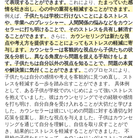
て表現することができます。
これにより、
たまっていた感
情を吐き出し、心の中の重荷を軽減することができます。
例えば、
子供たちは学校に行けないことによるストレス
や、学業へのプレッシャー、人間関係の悩みなどをカウン
セラーに打ち明けることで、そのストレスを共有し解消す
ることができます。
さらに、
カウンセリングは新たな視
点や考え方を提供することによってもストレスの軽減に寄
与します。
カウンセラーは客観的な視点から子供たちの状
況を分析し、異なる角度から問題を捉える手助けをしま
す。子供たちは自分以外の視点を知ることで、問題の本質
や解決策に気付くことができます。
このプロセスにより、
子供たちは自分の感情や考えを客観的に見つめ直し、スト
レスを軽減する一歩を踏み出すことができます。 具体例
として、ある子供が学校でのいじめによって強いストレス
を抱えていました。彼はカウンセリングでその経験や感情
を打ち明け、自分自身を受け入れることが大切だと学びま
した。カウンセラーは彼にいじめの問題に対する適切な対
応策を提案し、新たな視点を与えました。子供はカウンセ
リングを通じて自分を理解し、自信を取り戻すことがで
き、結果的にストレスを軽減することができました。 不
登校の子供たちにとって、カウンセリングはストレスの軽