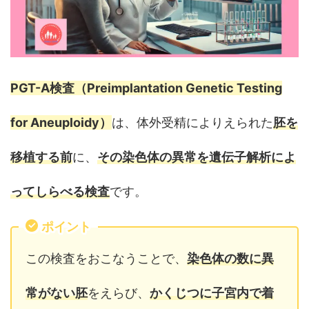
PGT-A検査（Preimplantation Genetic Testing
for Aneuploidy）
は、体外受精によりえられた
胚を
移植する前
に、
その染色体の異常を遺伝子解析によ
ってしらべる検査
です。
ポイント
この検査をおこなうことで、
染色体の数に異
常がない胚
をえらび、
かくじつに子宮内で着