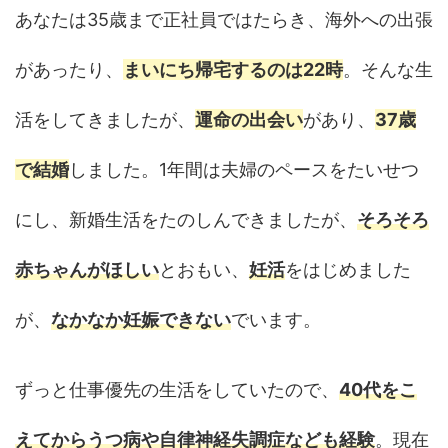
あなたは35歳まで正社員ではたらき、海外への出張
があったり、
まいにち帰宅するのは22時
。そんな生
活をしてきましたが、
運命の出会い
があり、
37歳
で結婚
しました。1年間は夫婦のペースをたいせつ
にし、新婚生活をたのしんできましたが、
そろそろ
赤ちゃんがほしい
とおもい、
妊活
をはじめました
が、
なかなか妊娠できない
でいます。
ずっと仕事優先の生活をしていたので、
40代をこ
えてからうつ病や自律神経失調症なども経験
。現在