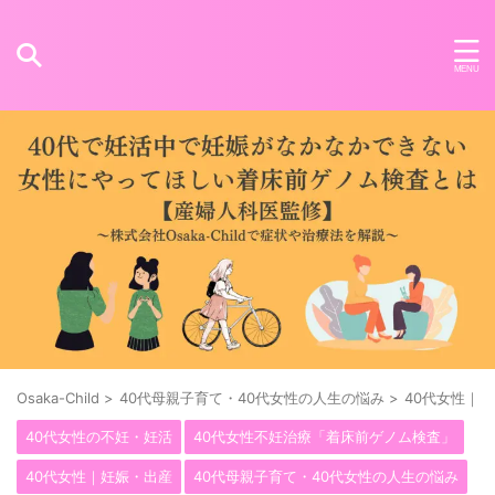
Osaka-Child
>
40代母親子育て・40代女性の人生の悩み
>
40代女性｜
40代女性の不妊・妊活
40代女性不妊治療「着床前ゲノム検査」
40代女性｜妊娠・出産
40代母親子育て・40代女性の人生の悩み