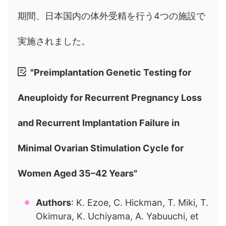
期間、日本国内の体外受精を行う4つの施設で
実施されました。
"Preimplantation Genetic Testing for
Aneuploidy for Recurrent Pregnancy Loss
and Recurrent Implantation Failure in
Minimal Ovarian Stimulation Cycle for
Women Aged 35–42 Years"
Authors
: K. Ezoe, C. Hickman, T. Miki, T.
Okimura, K. Uchiyama, A. Yabuuchi, et