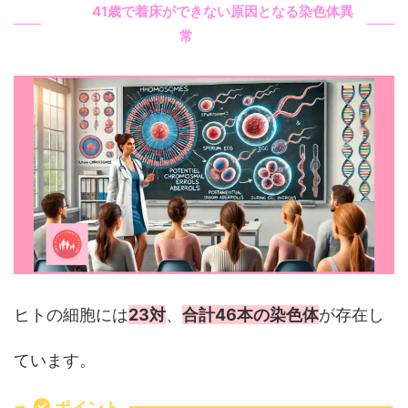
41歳で着床ができ
な
い原因となる染色体異
常
ヒトの細胞には
23対
、
合計46本の染色体
が存在し
ています。
ポイント