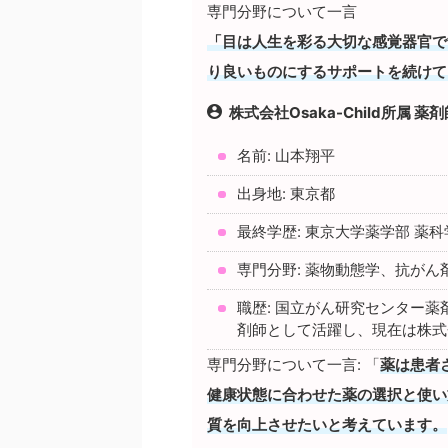
専門分野について一言
「目は人生を彩る大切な感覚器官で
り良いものにするサポートを続けて
株式会社Osaka-Child所属 薬
名前: 山本翔平
出身地: 東京都
最終学歴: 東京大学薬学部 薬
専門分野: 薬物動態学、抗が
職歴: 国立がん研究センター
剤師として活躍し、現在は株式会社O
専門分野について一言: 「
薬は患者
健康状態に合わせた薬の選択と使い
質を向上させたいと考えています。