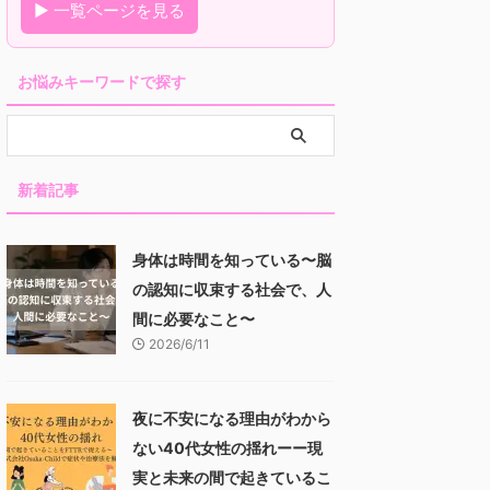
▶ 一覧ページを見る
お悩みキーワードで探す
新着記事
身体は時間を知っている〜脳
の認知に収束する社会で、人
間に必要なこと〜
2026/6/11
夜に不安になる理由がわから
ない40代女性の揺れーー現
実と未来の間で起きているこ