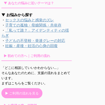
▼ あなたの悩みに近いテーマは？
▼ お悩みから探す
・
セックスの悩みと感覚のズレ
・
子育ての孤独・母娘関係・共依存
・
「私って誰？」アイデンティティの揺
らぎ
・
子どもの不登校・発達グレーの対応
・
妊娠・産後・妊活の心身の回復
▶ 初めての方へ｜ご利用の流れ
「どこに相談していいかわからない…」
そんなあなたのために、支援の流れをまとめて
います。
まずはこちらをご覧ください。
▶ ご利用の流れを見る