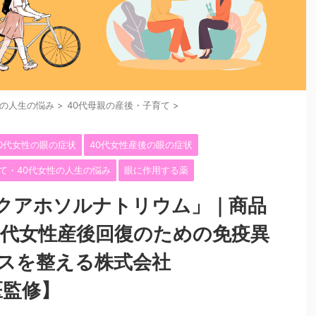
性の人生の悩み
>
40代母親の産後・子育て
>
50代女性の眼の症状
40代女性産後の眼の症状
育て・40代女性の人生の悩み
眼に作用する薬
クアホソルナトリウム」｜商品
0代女性産後回復のための免疫異
スを整える株式会社
科医監修】