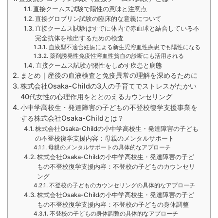
直接クームス試験で陽性の意味と注意点
直接グロブリン試験の臨床的な意義について
直接クームス試験はすでに体内で赤血球と結合している不
完全抗体を検出するための検査
血液型不適合妊娠による新生児溶血性疾患でも陽性になる
薬剤誘発性免疫性溶血性貧血の診断にも活用される
直接クームス試験が陽性をしめす疾患と病態
まとめ｜産後の血液検査と免疫異常の理解を深めるために
株式会社Osaka-Childの3人の子育てでストレスがたかい
40代女性の心理作用をととのえるカウンセリング
小中学高校生・発達障害の子どもの不登校復学支援事業を
する株式会社Osaka-Childとは？
株式会社Osaka-Childの小中学高校生・発達障害の子ども
の不登校復学支援内容：母親のメンタルサポート
母親のメンタルサポートの具体的なアプローチ
株式会社Osaka-Childの小中学高校生・発達障害の子ど
もの不登校復学支援内容：不登校の子どものカウンセリ
ング
不登校の子どものカウンセリングの具体的なアプローチ
株式会社Osaka-Childの小中学高校生・発達障害の子ど
もの不登校復学支援内容：不登校の子どもの身体調整
不登校の子どもの身体調整の具体的なアプローチ