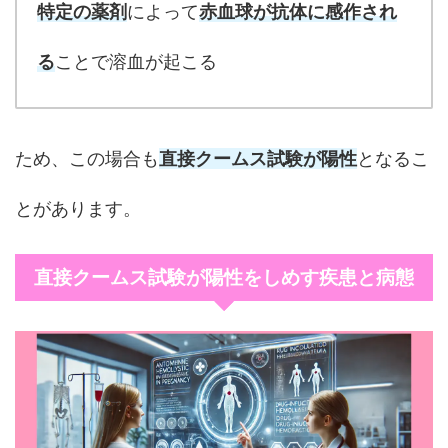
特定の薬剤
によって
赤血球が抗体に感作され
る
ことで溶血が起こる
ため、この場合も
直接クームス試験が陽性
となるこ
とがあります。
直接クームス試験が陽性をしめす疾患と病態