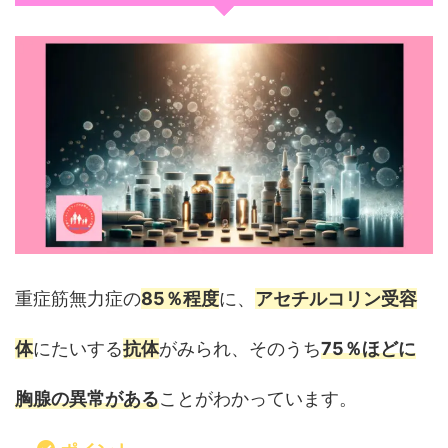
重症筋無力症の
85％程度
に、
アセチルコリン受容
体
にたいする
抗体
がみられ、そのうち
75％ほどに
胸腺の異常がある
ことがわかっています。