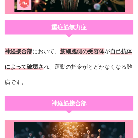
重症筋無力症
神経接合部
において、
筋細胞側の受容体
が
自己抗体
によって破壊さ
れ、運動の指令がとどかなくなる難
病です。
神経筋接合部