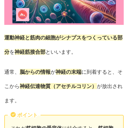
運動神経と筋肉の細胞がシナプスをつくっている部
分
を
神経筋接合部
といいます。
通常、
脳からの情報
が
神経の末端
に到着すると、そ
こから
神経伝達物質（アセチルコリン）
が放出され
ます。
ポイント