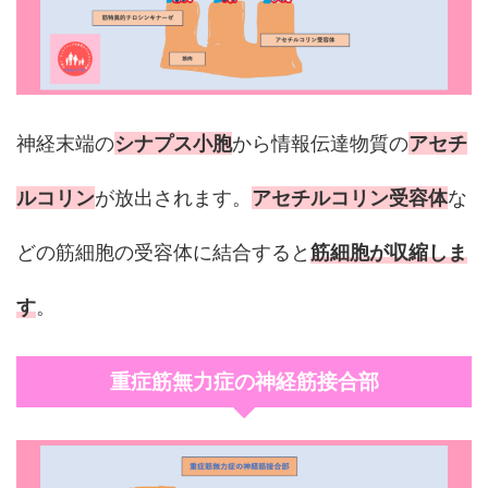
神経末端の
シナプス小胞
から情報伝達物質の
アセチ
ルコリン
が放出されます。
アセチルコリン受容体
な
どの筋細胞の受容体に結合すると
筋細胞が収縮しま
す
。
重症筋無力症の神経筋接合部