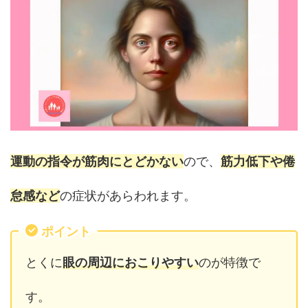
運動の指令が筋肉にとどかない
ので、
筋力低下や倦
怠感など
の症状があらわれます。
ポイント
とくに
眼の周辺におこりやすい
のが特徴で
す。