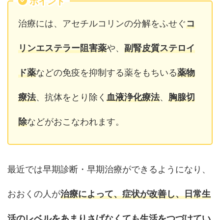
ポイント
治療には、アセチルコリンの分解をふせぐ
コ
リンエステラー阻害薬
や、
副腎皮質ステロイ
ド薬
などの免疫を抑制する薬をもちいる
薬物
療法
、抗体をとり除く
血液浄化療法
、
胸腺切
除
などがおこなわれます。
最近では早期診断・早期治療ができるようになり、
おおくの人が
治療によって、症状が改善し、日常生
活のレベルをあまりさげなくても生活をつづけてい