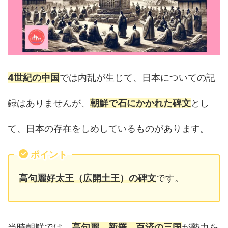
4世紀の中国
では内乱が生じて、日本についての記
録はありませんが、
朝鮮で石にかかれた碑文
とし
て、日本の存在をしめしているものがあります。
ポイント
高句麗好太王（広開土王）の碑文
です。
当時朝鮮では、
高句麗、新羅、百済の三国
が勢力を