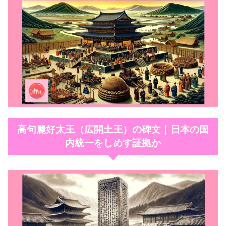
高句麗好太王（広開土王）の碑文｜日本の国
内統一をしめす証拠か