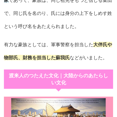
家
であって、豪族は、同じ祖先をもつと信じる集団
で、同じ氏を名のり、氏には身分の上下をしめす姓
という呼び名をあたえられました。
有力な豪族としては、軍事警察を担当した
大伴氏や
物部氏、財務を担当した蘇我氏
などがいました。
渡来人のつたえた文化｜大陸からのあたらし
い文化