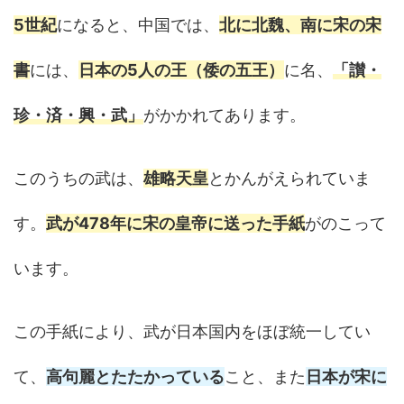
5世紀
になると、中国では、
北に北魏、南に宋の宋
書
には、
日本の5人の王（倭の五王）
に名、
「讃・
珍・済・興・武」
がかかれてあります。
このうちの武は、
雄略天皇
とかんがえられていま
す。
武が478年に宋の皇帝に送った手紙
がのこって
います。
この手紙により、武が日本国内をほぼ統一してい
て、
高句麗とたたかっている
こと、また
日本が宋に