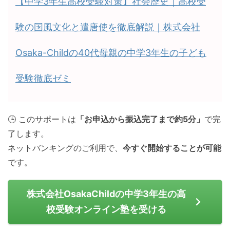
【中学3年生高校受験対策】社会歴史｜高校受
験の国風文化と遣唐使を徹底解説｜株式会社
Osaka-Childの40代母親の中学3年生の子ども
受験徹底ゼミ
🕒 このサポートは
「お申込から振込完了まで約5分」
で完
了します。
ネットバンキングのご利用で、
今すぐ開始することが可能
です。
株式会社OsakaChildの中学3年生の高
校受験オンライン塾を受ける