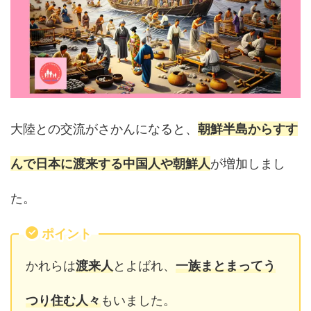
大陸との交流がさかんになると、
朝鮮半島からすす
んで日本に渡来する中国人や朝鮮人
が増加しまし
た。
ポイント
かれらは
渡来人
とよばれ、
一族まとまってう
つり住む人々
もいました。