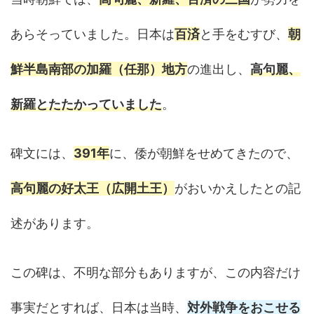
あらそっていました。日本は
百済
と手をむすび、
朝
鮮半島南部の加羅（任那）地方
の進出し、
高句麗、
新羅とたたかっていました
。
碑文には、
391年
に、倭が朝鮮をせめてきたので、
高句麗の好太王（広開土王）
がおいかえしたとの記
述があります。
この碑は、不明な部分もありますが、この内容だけ
事実だとすれば、日本は当時、
対外戦争をおこせる