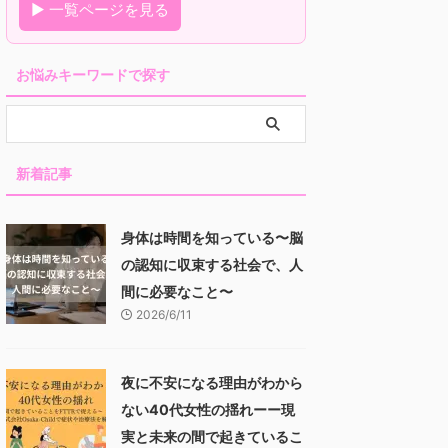
▶ 一覧ページを見る
お悩みキーワードで探す
新着記事
身体は時間を知っている〜脳
の認知に収束する社会で、人
間に必要なこと〜
2026/6/11
夜に不安になる理由がわから
ない40代女性の揺れーー現
実と未来の間で起きているこ