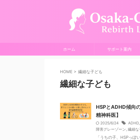
ホーム
サポート案内
HOME
>
繊細な子ども
繊細な子ども
HSPとADHD傾
精神科医】
2025/6/24
ADHD
障害グレーゾーン
,
繊細な
「うちの子、HSPっぽ