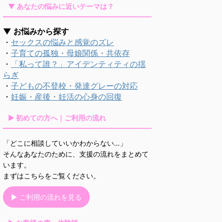
▼ あなたの悩みに近いテーマは？
▼ お悩みから探す
・
セックスの悩みと感覚のズレ
・
子育ての孤独・母娘関係・共依存
・
「私って誰？」アイデンティティの揺
らぎ
・
子どもの不登校・発達グレーの対応
・
妊娠・産後・妊活の心身の回復
▶ 初めての方へ｜ご利用の流れ
「どこに相談していいかわからない…」
そんなあなたのために、支援の流れをまとめて
います。
まずはこちらをご覧ください。
▶ ご利用の流れを見る