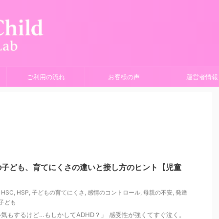
ご利用の流れ
お客様の声
運営者情報
向の子ども、育てにくさの違いと接し方のヒント【児童
,
HSC
,
HSP
,
子どもの育てにくさ
,
感情のコントロール
,
母親の不安
,
発達
子ども
い気もするけど…もしかしてADHD？」 感受性が強くてすぐ泣く。