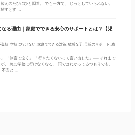
替えのたびにひと悶着。 でも一方で、 じっとしていられない。
すとす ...
になる理由｜家庭でできる安心のサポートとは？【児
不登校
,
学校に行けない
,
家庭でできる対策
,
敏感な子
,
母親のサポート
,
繊
」 「無言で泣く」 「行きたくないって言い出した」── それまで
が、 急に学校に行けなくなる。 頭ではわかってるつもりでも、
安と ...