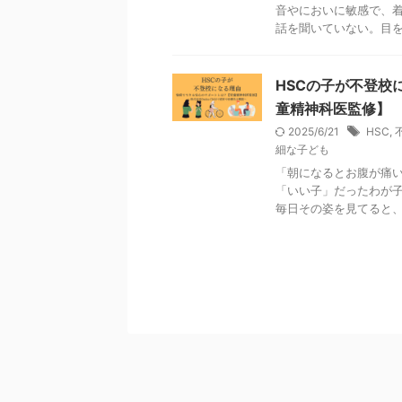
音やにおいに敏感で、着
話を聞いていない。目を離
HSCの子が不登校
童精神科医監修】
2025/6/21
HSC
,
細な子ども
「朝になるとお腹が痛い
「いい子」だったわが子
毎日その姿を見てると、 不