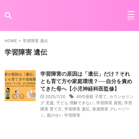
HOME
>
学習障害 遺伝
学習障害 遺伝
学習障害の原因は「遺伝」だけ？それ
とも育て方や家庭環境？──自分を責め
てきた母へ【小児神経科医監修】
2025/7/20
40代母親 子育て
,
カウンセリン
グ 支援
,
子ども 理解できない
,
学習障害 原因
,
学習
障害 育て方
,
学習障害 遺伝
,
発達障害 グレーゾー
ン
,
親のせい 学習障害