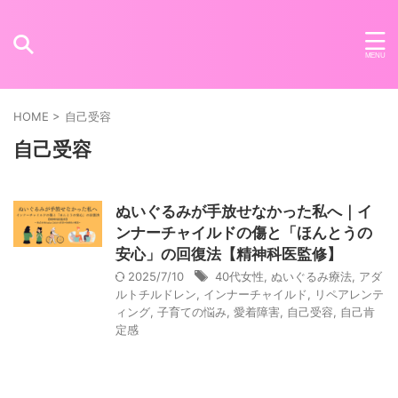
HOME
>
自己受容
自己受容
ぬいぐるみが手放せなかった私へ｜イ
ンナーチャイルドの傷と「ほんとうの
安心」の回復法【精神科医監修】
2025/7/10
40代女性
,
ぬいぐるみ療法
,
アダ
ルトチルドレン
,
インナーチャイルド
,
リペアレンテ
ィング
,
子育ての悩み
,
愛着障害
,
自己受容
,
自己肯
定感