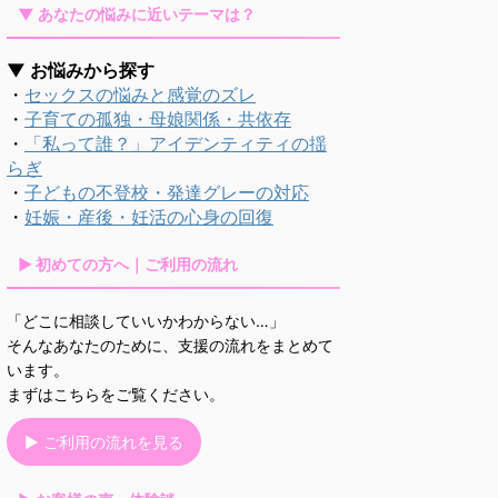
▼ あなたの悩みに近いテーマは？
▼ お悩みから探す
・
セックスの悩みと感覚のズレ
・
子育ての孤独・母娘関係・共依存
・
「私って誰？」アイデンティティの揺
らぎ
・
子どもの不登校・発達グレーの対応
・
妊娠・産後・妊活の心身の回復
▶ 初めての方へ｜ご利用の流れ
「どこに相談していいかわからない…」
そんなあなたのために、支援の流れをまとめて
います。
まずはこちらをご覧ください。
▶ ご利用の流れを見る