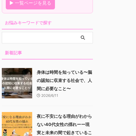
▶ 一覧ページを見る
お悩みキーワードで探す
新着記事
身体は時間を知っている〜脳
の認知に収束する社会で、人
間に必要なこと〜
2026/6/11
夜に不安になる理由がわから
ない40代女性の揺れーー現
実と未来の間で起きているこ