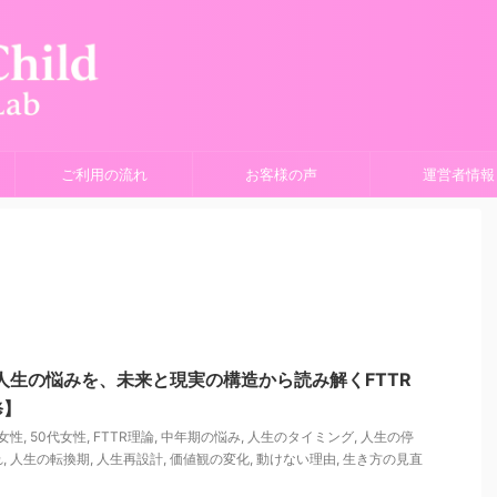
ご利用の流れ
お客様の声
運営者情報
人生の悩みを、未来と現実の構造から読み解くFTTR
修】
代女性
,
50代女性
,
FTTR理論
,
中年期の悩み
,
人生のタイミング
,
人生の停
れ
,
人生の転換期
,
人生再設計
,
価値観の変化
,
動けない理由
,
生き方の見直