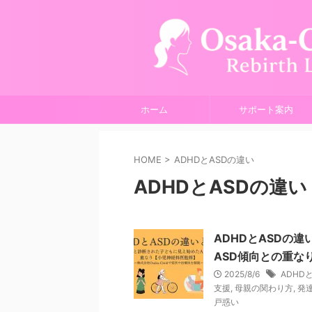
ホーム
サポート案内
HOME
>
ADHDとASDの違い
ADHDとASDの違い
ADHDとASDの
ASD傾向との重な
2025/8/6
ADHD
支援
,
母親の関わり方
,
発
戸惑い