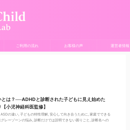
ご利用の流れ
お客様の声
運営者情報
違いとは？──ADHDと診断された子どもに見え始めた
り【小児神経科医監修】
とASDの違い
,
子どもの特性理解
,
安心して向き合うために
,
家庭でできる
達グレーゾーンの悩み
,
診断だけでは説明できない困りごと
,
診断名への