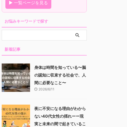
▶ 一覧ページを見る
お悩みキーワードで探す
新着記事
身体は時間を知っている〜脳
の認知に収束する社会で、人
間に必要なこと〜
2026/6/11
夜に不安になる理由がわから
ない40代女性の揺れーー現
実と未来の間で起きているこ