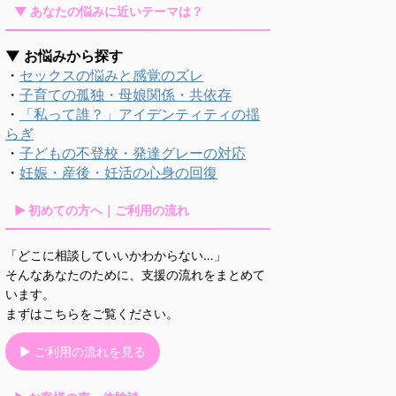
▼ あなたの悩みに近いテーマは？
▼ お悩みから探す
・
セックスの悩みと感覚のズレ
・
子育ての孤独・母娘関係・共依存
・
「私って誰？」アイデンティティの揺
らぎ
・
子どもの不登校・発達グレーの対応
・
妊娠・産後・妊活の心身の回復
▶ 初めての方へ｜ご利用の流れ
「どこに相談していいかわからない…」
そんなあなたのために、支援の流れをまとめて
います。
まずはこちらをご覧ください。
▶ ご利用の流れを見る