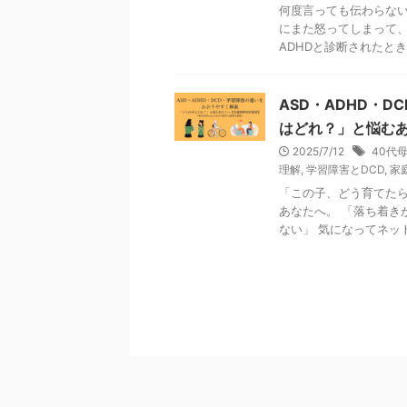
何度言っても伝わらない
にまた怒ってしまって、
ADHDと診断されたとき、
ASD・ADHD・
はどれ？」と悩む
2025/7/12
40代
理解
,
学習障害とDCD
,
家
「この子、どう育てたら
あなたへ。 「落ち着き
ない」 気になってネットを