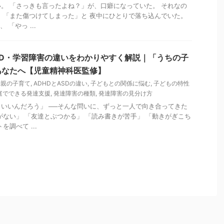
。 「さっきも言ったよね？」が、口癖になっていた。 それなの
 「また傷つけてしまった」と 夜中にひとりで落ち込んでいた。
 「やっ ...
DCD・学習障害の違いをわかりやすく解説｜「うちの子
あなたへ【児童精神科医監修】
母親の子育て
,
ADHDとASDの違い
,
子どもとの関係に悩む
,
子どもの特性
庭でできる発達支援
,
発達障害の種類
,
発達障害の見分け方
いいんだろう」 ──そんな問いに、ずっと一人で向き合ってきた
がない」 「友達とぶつかる」 「読み書きが苦手」 「動きがぎこち
調べて ...